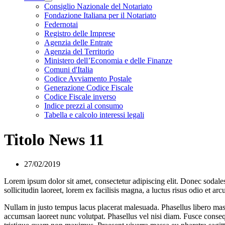
Visualizza menù di secondo livello
Consiglio Nazionale del Notariato
Fondazione Italiana per il Notariato
Federnotai
Registro delle Imprese
Agenzia delle Entrate
Agenzia del Territorio
Ministero dell’Economia e delle Finanze
Comuni d'Italia
Codice Avviamento Postale
Generazione Codice Fiscale
Codice Fiscale inverso
Indice prezzi al consumo
Tabella e calcolo interessi legali
Titolo News 11
27/02/2019
Lorem ipsum dolor sit amet, consectetur adipiscing elit. Donec sodales 
sollicitudin laoreet, lorem ex facilisis magna, a luctus risus odio et ar
Nullam in justo tempus lacus placerat malesuada. Phasellus libero mass
accumsan laoreet nunc volutpat. Phasellus vel nisi diam. Fusce consequ