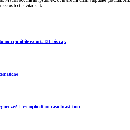
tis. Mauris accumsan ipsum ex, ut interdum diam vulputate gravida. Al
lectus lectus vitae elit.
o non punibile ex art. 131-bis c.p.
stematiche
nseguenze? L'esempio di un caso brasiliano