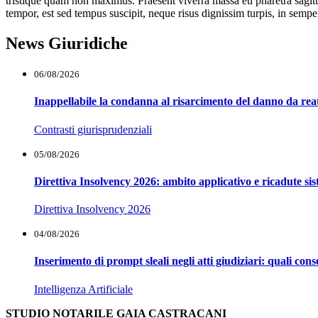
tristique quam non maximus. Praesent viverra massa eu pharetra sagit
tempor, est sed tempus suscipit, neque risus dignissim turpis, in semper 
News Giuridiche
06/08/2026
Inappellabile la condanna al risarcimento del danno da reat
Contrasti giurisprudenziali
05/08/2026
Direttiva Insolvency 2026: ambito applicativo e ricadute si
Direttiva Insolvency 2026
04/08/2026
Inserimento di prompt sleali negli atti giudiziari: quali co
Intelligenza Artificiale
STUDIO NOTARILE GAIA CASTRACANI