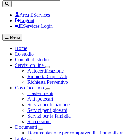
Area EServices
Logout
EServices Login
Menu
Home
Lo studio
Contatti di studio
Servizi on-line
Visualizza menù di secondo livello
Autocertificazione
Richiesta Copia Atti
Richiesta Preventivo
Cosa facciamo
Visualizza menù di secondo livello
Trasferimenti
Atti ipotecari
Servizi per le aziende
Servizi per i giovani
Servizi per la famiglia
Successioni
Documenti
Visualizza menù di secondo livello
Documentazione per compravendita immobiliare
Links