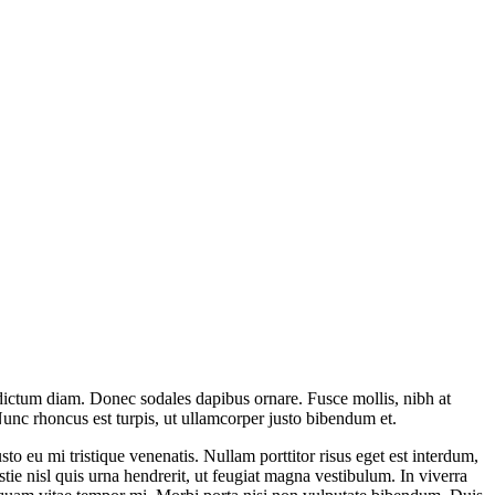
ar dictum diam. Donec sodales dapibus ornare. Fusce mollis, nibh at
. Nunc rhoncus est turpis, ut ullamcorper justo bibendum et.
o eu mi tristique venenatis. Nullam porttitor risus eget est interdum,
ie nisl quis urna hendrerit, ut feugiat magna vestibulum. In viverra