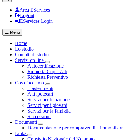
Area EServices
Logout
EServices Login
Menu
Home
Lo studio
Contatti di studio
Servizi on-line
Visualizza menù di secondo livello
Autocertificazione
Richiesta Copia Atti
Richiesta Preventivo
Cosa facciamo
Visualizza menù di secondo livello
Trasferimenti
Atti ipotecari
Servizi per le aziende
Servizi per i giovani
Servizi per la famiglia
Successioni
Documenti
Visualizza menù di secondo livello
Documentazione per compravendita immobiliare
Links
Visualizza menù di secondo livello
Consiglio Nazionale del Notariato