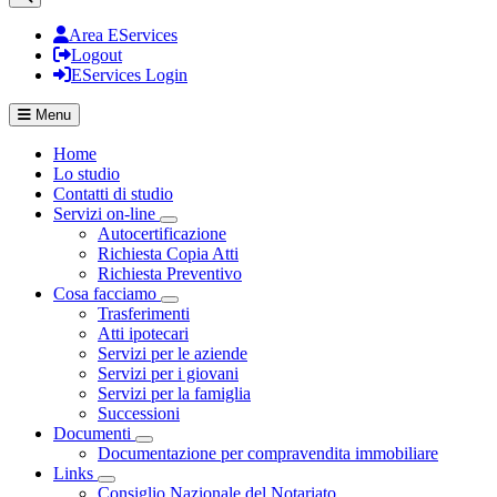
Area EServices
Logout
EServices Login
Menu
Home
Lo studio
Contatti di studio
Servizi on-line
Visualizza menù di secondo livello
Autocertificazione
Richiesta Copia Atti
Richiesta Preventivo
Cosa facciamo
Visualizza menù di secondo livello
Trasferimenti
Atti ipotecari
Servizi per le aziende
Servizi per i giovani
Servizi per la famiglia
Successioni
Documenti
Visualizza menù di secondo livello
Documentazione per compravendita immobiliare
Links
Visualizza menù di secondo livello
Consiglio Nazionale del Notariato