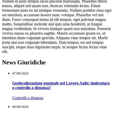
Nullam in justo tempus lacus placerat malesuada. Phasellus libero
massa, aliquet sed quam non, rhoncus venenatis lectus. Etiam
fermentum justo eu mi tristique venenatis. Nullam porttitor risus eget
est interdum, accumsan laoreet nunc volutpat. Phasellus vel nisi
diam. Fusce consequat metus id elit tempus, eget pulvinar magna
mattis. Suspendisse molestie nisl quis urna hendrerit, ut feugiat
magna vestibulum. In viverra tristique quam non maximus. Praesent
viverra massa eu pharetra sagittis. Mauris accumsan ipsum ex, ut
interdum diam vulputate gravida. Aliquam vitae tempor mi. Morbi
porta nisi non vulputate bibendum. Duis tempor, est sed tempus
suscipit, neque risus dignissim turpis, in semper lectus lectus vitae
elit.
News Giuridiche
07/08/2026
Geolocalizzazione puntuale nel Lavoro Agile: timbratura
o controllo a distanza?
Controlli a distanza
06/08/2026