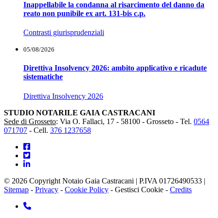
Inappellabile la condanna al risarcimento del danno da
reato non punibile ex art. 131-bis c.p.
Contrasti giurisprudenziali
05/08/2026
Direttiva Insolvency 2026: ambito applicativo e ricadute
sistematiche
Direttiva Insolvency 2026
STUDIO NOTARILE GAIA CASTRACANI
Sede di Grosseto
: Via O. Fallaci, 17 - 58100 - Grosseto -
Tel.
0564
071707
-
Cell.
376 1237658
© 2026 Copyright Notaio Gaia Castracani | P.IVA 01726490533 |
Sitemap
-
Privacy
-
Cookie Policy
-
Gestisci Cookie
-
Credits