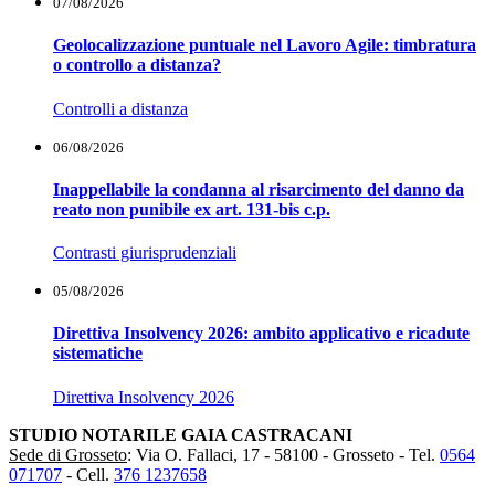
07/08/2026
Geolocalizzazione puntuale nel Lavoro Agile: timbratura
o controllo a distanza?
Controlli a distanza
06/08/2026
Inappellabile la condanna al risarcimento del danno da
reato non punibile ex art. 131-bis c.p.
Contrasti giurisprudenziali
05/08/2026
Direttiva Insolvency 2026: ambito applicativo e ricadute
sistematiche
Direttiva Insolvency 2026
STUDIO NOTARILE GAIA CASTRACANI
Sede di Grosseto
: Via O. Fallaci, 17 - 58100 - Grosseto -
Tel.
0564
071707
-
Cell.
376 1237658