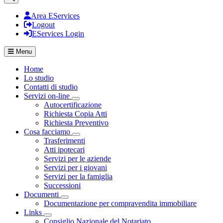
Area EServices
Logout
EServices Login
Menu
Home
Lo studio
Contatti di studio
Servizi on-line
Visualizza menù di secondo livello
Autocertificazione
Richiesta Copia Atti
Richiesta Preventivo
Cosa facciamo
Visualizza menù di secondo livello
Trasferimenti
Atti ipotecari
Servizi per le aziende
Servizi per i giovani
Servizi per la famiglia
Successioni
Documenti
Visualizza menù di secondo livello
Documentazione per compravendita immobiliare
Links
Visualizza menù di secondo livello
Consiglio Nazionale del Notariato